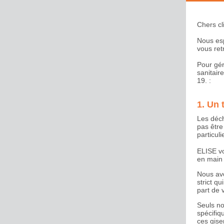
Chers cl
Nous es
vous ret
Pour gér
sanitair
19.
:
1. Un 
Les déch
pas être
particuli
ELISE vo
en main 
Nous avo
strict q
part de 
Seuls no
spécifiq
ces gise