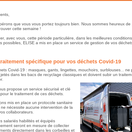
ients,
pérons que vous vous portez toujours bien. Nous sommes heureux de 
rouver cette semaine !
er, avec vous, cette période particulière, dans les meilleures conditions
es possibles, ELISE a mis en place un service de gestion de vos déchet
traitement spécifique pour vos déchets Covid-19
ets Covid-19 : masques, gants, lingettes, mouchoirs, surblouses... ne
 jetés dans les bacs de recyclage classiques et doivent subir un traite
er.
us propose un service sécurisé et clé
pour le traitement de ces déchets.
ns mis en place un protocole sanitaire
ui ne nécessite aucune intervention de la
vos collaborateurs.
s salariés habilités et équipés
uement seront en mesure de collecter
ments directement dans les corbeilles et