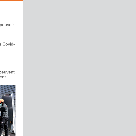
pouvoir
s Covid-
 peuvent
ment