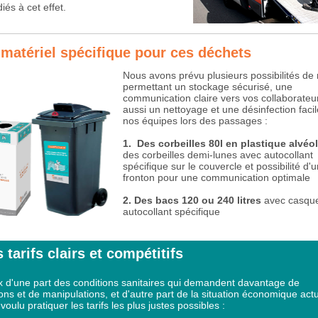
iés à cet effet.
 matériel spécifique pour ces déchets
Nous avons prévu plusieurs possibilités de 
permettant un stockage sécurisé, une
communication claire vers vos collaborateu
aussi un nettoyage et une désinfection faci
nos équipes lors des passages :
1. Des corbeilles 80l en plastique alvéol
des corbeilles demi-lunes avec autocollant
spécifique sur le couvercle et possibilité d'
fronton pour une communication optimale
2. Des bacs 120 ou 240 litres
avec casque
autocollant spécifique
 tarifs clairs et compétitifs
 d'une part des conditions sanitaires qui demandent davantage de
ons et de manipulations, et d'autre part de la situation économique actu
oulu pratiquer les tarifs les plus justes possibles :