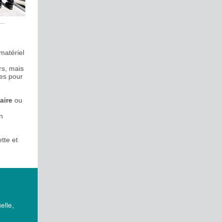
matériel
rs, mais
les pour
aire
ou
un
tte et
elle,