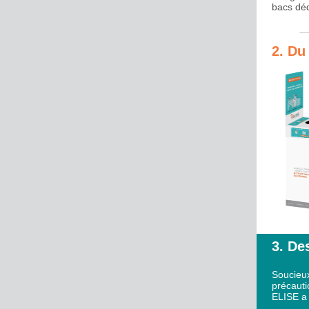
bacs déd
2. Du
3. Des
Soucieux
précauti
ELISE a v