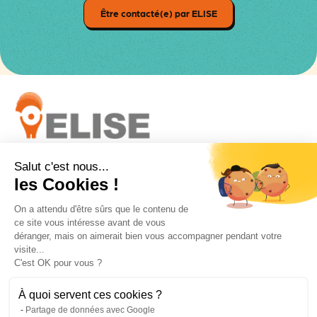
Être contacté(e) par ELISE
Salut c'est nous...
Suivez-nous
les Cookies !
On a attendu d'être sûrs que le contenu de
ce site vous intéresse avant de vous
déranger, mais on aimerait bien vous accompagner pendant votre
visite...
Voir toutes les actualités
C'est OK pour vous ?
À quoi servent ces cookies ?
Partage de données avec Google
ELISE - 2026