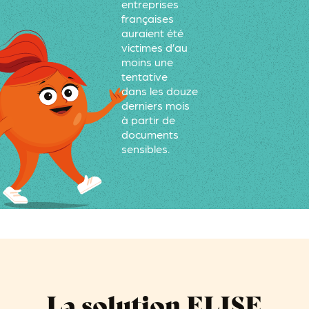
entreprises
françaises
auraient été
victimes d’au
moins une
tentative
dans les douze
derniers mois
à partir de
documents
sensibles.
La solution ELISE