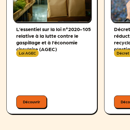
L’essentiel sur la loi n°2020-105
Décret 
relative à la lutte contre le
réduct
gaspillage et à l’économie
recycl
circulaire (AGEC)
plasti
Loi AGEC
Décret
Découvrir
Déco