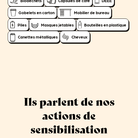
Biodéchets
Capsules de café
DEEE
Gobelets en carton
Mobilier de bureau
Piles
Masques jetables
Bouteilles en plastique
Canettes métalliques
Cheveux
Ils parlent de nos
actions de
sensibilisation