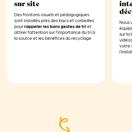
sur site
inte
déc
Des frontons visuels et pédagogiques
sont installés près des bacs et corbeilles
Nous 
pour
rappeler les bons gestes de tri
et
équip
attirer l’attention sur l’importance du tri à
sur la
la source et les bénéfices du recyclage.
vidéos
votre 
l’insta