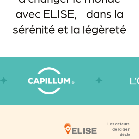
avec ELISE, dans la
sérénité et la légèreté
Les acteurs
nati
de la gestion
déchets*