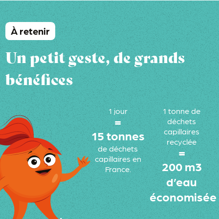
À retenir
Un petit geste, de grands
bénéfices
1 jour
1 tonne de
=
déchets
capillaires
15 tonnes
recyclée
de déchets
=
capillaires en
200 m3
France.
d’eau
économisée