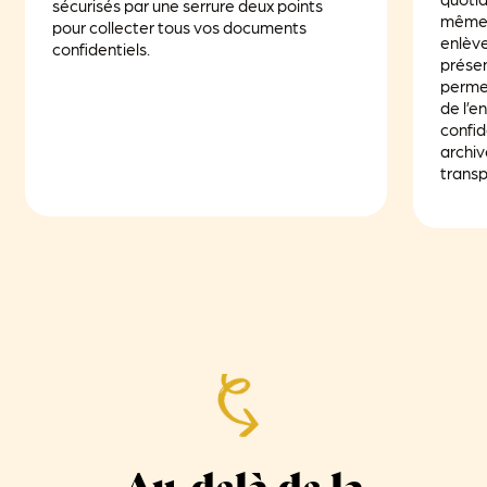
sécurisés par une serrure deux points
même 
pour collecter tous vos documents
enlève
confidentiels.
présen
perme
de l’
confid
archiv
transp
Au-delà de la