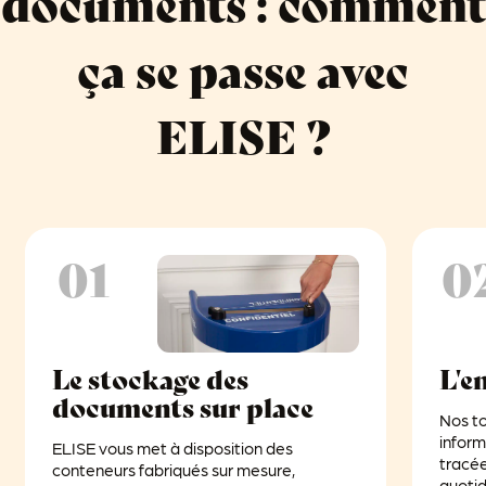
documents : comment
ça se passe avec
ELISE ?
01
0
Le stockage des
L'e
documents sur place
Nos to
infor
ELISE vous met à disposition des
tracé
conteneurs fabriqués sur mesure,
quoti