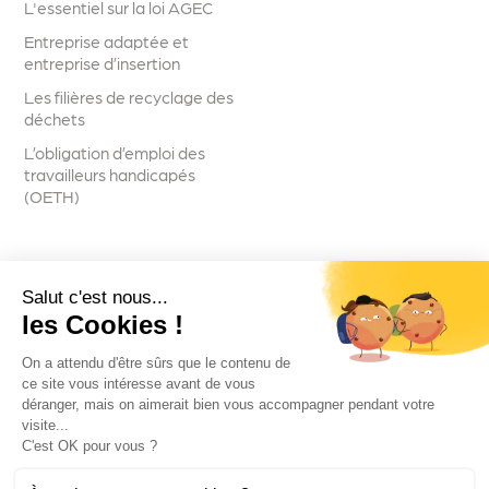
L'essentiel sur la loi AGEC
Entreprise adaptée et
entreprise d’insertion
Les filières de recyclage des
déchets
L’obligation d’emploi des
travailleurs handicapés
(OETH)
Salut c'est nous...
Suivez-nous
les Cookies !
On a attendu d'être sûrs que le contenu de
ce site vous intéresse avant de vous
déranger, mais on aimerait bien vous accompagner pendant votre
visite...
Voir toutes les actualités
C'est OK pour vous ?