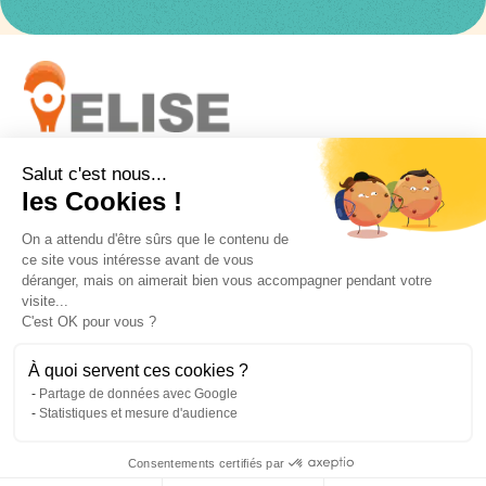
Salut c'est nous...
Suivez-nous
les Cookies !
On a attendu d'être sûrs que le contenu de
ce site vous intéresse avant de vous
déranger, mais on aimerait bien vous accompagner pendant votre
visite...
Voir toutes les actualités
C'est OK pour vous ?
À quoi servent ces cookies ?
Partage de données avec Google
ELISE - 2026
Statistiques et mesure d'audience
Consentements certifiés par
Mentions légales
Politique de confidentialité