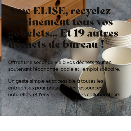
Avec ELISE, recyclez
sereinement tous vos
gobelets... Et 19 autres
déchets de bureau !
Offrez une seconde vie à vos déchets tout en
soutenant l’économie locale et l’emploi solidaire.
Un geste simple et accessible à toutes les
entreprises pour préserver les ressources
naturelles, et l’environnement des collaborateurs.