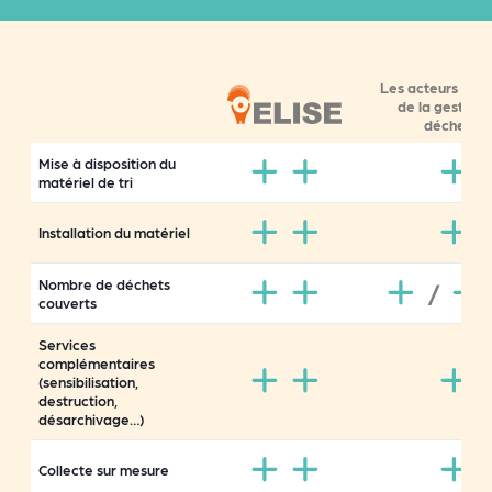
Les acteurs
nati
de la gestion
déchets*
Mise à disposition du
matériel de tri
Installation du matériel
Nombre de déchets
/
couverts
Services
complémentaires
(sensibilisation,
destruction,
désarchivage…)
Collecte sur mesure