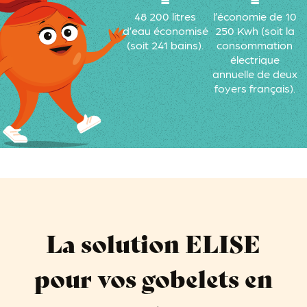
48 200 litres
l’économie de 10
d’eau économisé
250 Kwh (soit la
(soit 241 bains).
consommation
électrique
annuelle de deux
foyers français).
La solution ELISE
pour vos gobelets en