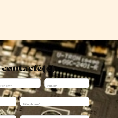
e contacté(e)
Prénom
*
Poste
*
Téléphone
*