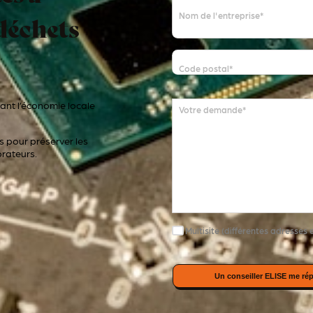
 déchets
Nom de l'entreprise
*
Code postal
*
ant l’économie locale
Votre demande
*
s pour préserver les
orateurs.
Multisite (différentes adresses 
Un conseiller ELISE me ré