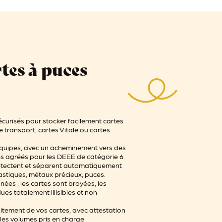
tes à puces
curisés pour stocker facilement cartes
e transport, cartes Vitale ou cartes
équipes, avec un acheminement vers des
és agréés pour les DEEE de catégorie 6.
étectent et séparent automatiquement
lastiques, métaux précieux, puces.
ées : les cartes sont broyées, les
es totalement illisibles et non
aitement de vos cartes, avec attestation
 les volumes pris en charge.