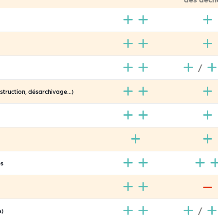
/
estruction, désarchivage…)
es
/
s)