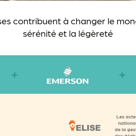
ses contribuent à change r le m
sérénité et la légèreté
Les acte
nationa
de la ges
des déch