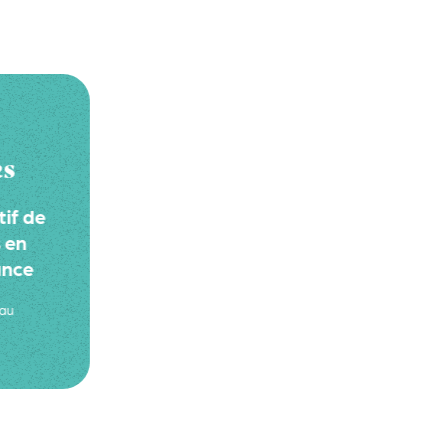
es
tif de
 en
ance
eau