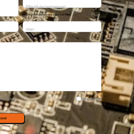
Effectif de l'entreprise
*
Veuillez saisir un nombre entre
1
et
1000
.
Ville
*
en France)
Site unique
pond