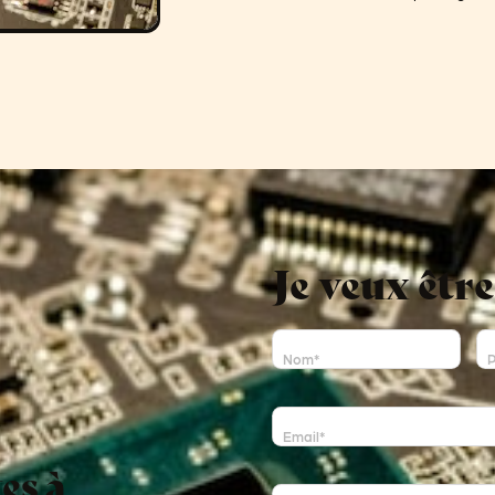
Je veux êtr
Nom
*
z
Email
*
es à