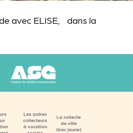
onde avec ELISE, dans la
urs
Les autres
La collecte
ux
collecteurs
de ville
tion
à vocation
(bac jaune)
ets*
sociale