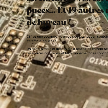
puces... Et 19 autres
de bureau !
Offrez une seconde vie à vos déchets tout en souten
et l’emploi solidaire.
Un geste simple et accessible à toutes les entreprise
ressources naturelles, et l’environnement des collab