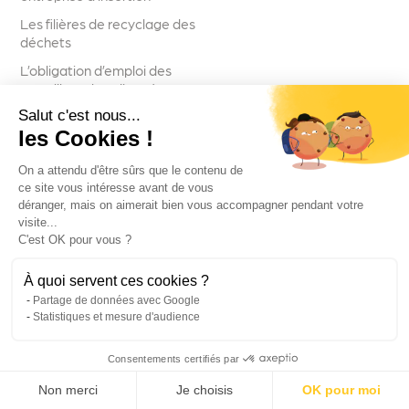
Les filières de recyclage des
déchets
L’obligation d’emploi des
travailleurs handicapés
(OETH)
Salut c'est nous...
les Cookies !
On a attendu d'être sûrs que le contenu de
ce site vous intéresse avant de vous
Suivez-nous
déranger, mais on aimerait bien vous accompagner pendant votre
visite...
C'est OK pour vous ?
À quoi servent ces cookies ?
Partage de données avec Google
Voir toutes les actualités
Statistiques et mesure d'audience
Consentements certifiés par
ELISE - 2026
Non merci
Je choisis
OK pour moi