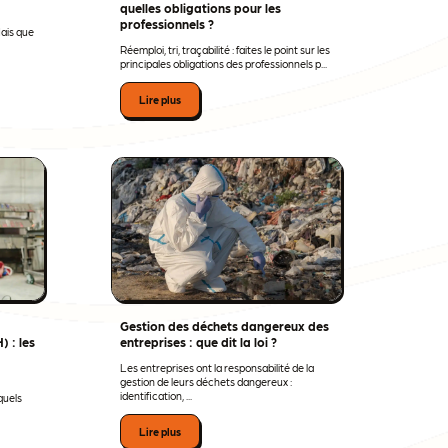
quelles obligations pour les
professionnels ?
Mais que
Réemploi, tri, traçabilité : faites le point sur les
principales obligations des professionnels p...
Lire plus
Gestion des déchets dangereux des
) : les
entreprises : que dit la loi ?
Les entreprises ont la responsabilité de la
gestion de leurs déchets dangereux :
identification, ...
 quels
Lire plus