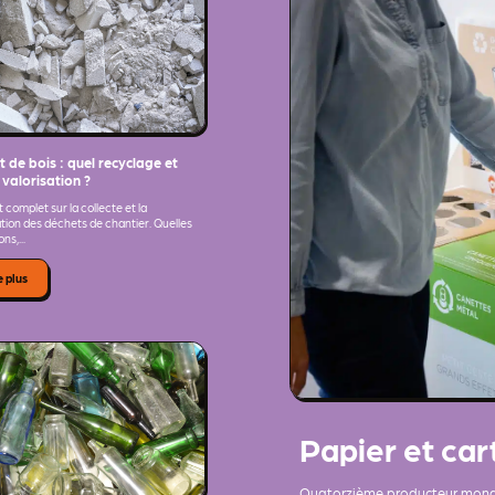
 de bois : quel recyclage et
 valorisation ?
 complet sur la collecte et la
ation des déchets de chantier. Quelles
ns,...
e plus
Papier et car
Quatorzième producteur mondi