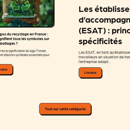
Les établiss
d’accompagne
(ESAT) : prin
gos du recyclage en France :
spécificités
gnifient tous les symboles sur
mballages ?
ez la signification du logo Triman,
Les ESAT, en tant qu’établiss
, et d’autres symboles essentiels pour
travailleurs en situation de han
l’entreprise adapt...
e plus
Lire plus
Tout sur cette catégorie