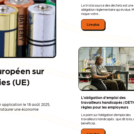
Le tri à la source des déchets est une
obligation réglementaire qui évolue. 
risque votre...
Lire plus
uropéen sur
ies (UE)
L’obligation d’emploi des
travailleurs handicapés (OETH
 application le 18 août 2025,
règles pour les employeurs
à instaurer une économie
Le point sur l’obligation d’emploi des
travailleurs handicapés : que dit la loi,
bénéficiai...
Lire plus