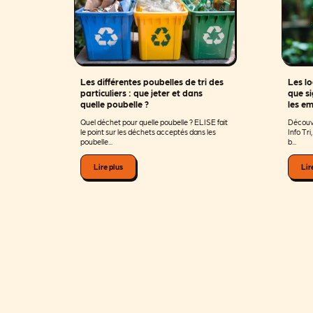
Les différentes poubelles de tri des
Les lo
particuliers : que jeter et dans
que si
quelle poubelle ?
les e
Quel déchet pour quelle poubelle ? ELISE fait
Découvr
le point sur les déchets acceptés dans les
Info Tri
poubelle...
b...
Lire plus
Lir