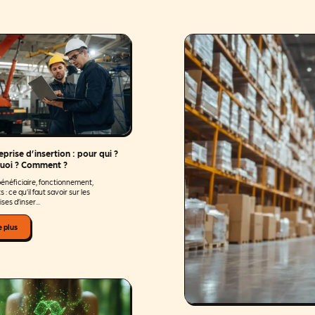
eprise d’insertion : pour qui ?
uoi ? Comment ?
bénéficiaire, fonctionnement,
s : ce qu’il faut savoir sur les
ses d’inser...
e plus