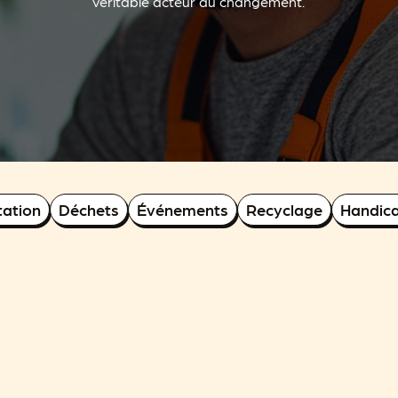
véritable acteur du changement.
ation
Déchets
Événements
Recyclage
Handica