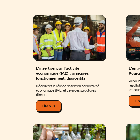
L’insertion par l’activité
L’entr
économique (IAE) : principes,
Pourq
fonctionnement, dispositifs
Public 
résultat
Découvrez le rôle de l’insertion par l’activité
entrepri
économique (IAE) et celui des structures
d’insert...
Lir
Lire plus