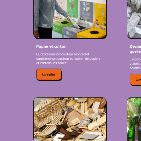
Papier et carton
Déchet
quelle
Quatorzième producteur mondial et
quatrième producteur européen de papiers
Le point
et cartons, la France ...
valoris
obligatio
Lire plus
Lir