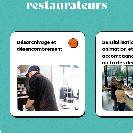
restaurateurs
Désarchivage et
Sensibilisati
désencombrement
animation e
accompagn
au tri des d