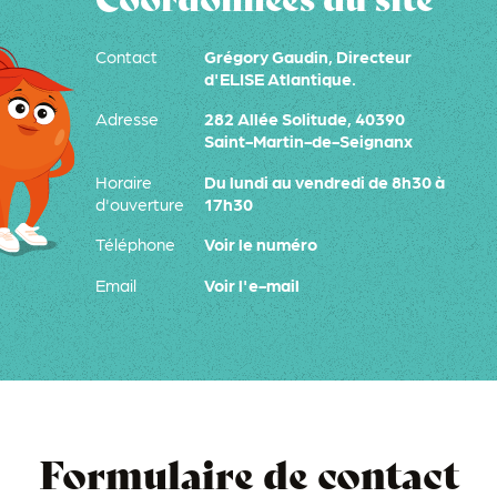
Contact
Grégory Gaudin, Directeur
d'ELISE Atlantique.
Adresse
282 Allée Solitude, 40390
Saint-Martin-de-Seignanx
Horaire
Du lundi au vendredi de 8h30 à
d'ouverture
17h30
Téléphone
Voir le numéro
Email
Voir l'e-mail
Formulaire de contact