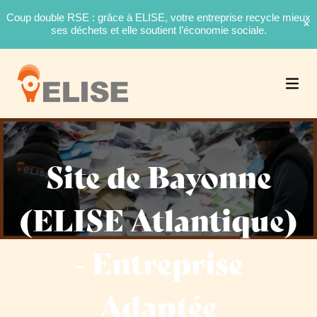
Coup double RSE : grâce à ELISE, votre entreprise recycle mieux
ses déchets et elle soutient l’économie sociale.
Site de Bayonne
(ELISE Atlantique)
- Entreprise
Adaptée