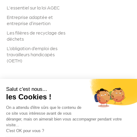
L'essentiel sur la loi AGEC
Entreprise adaptée et
entreprise d’insertion
Les filières de recyclage des
déchets
L’obligation d’emploi des
travailleurs handicapés
(OETH)
Salut c'est nous...
Suivez-nous
les Cookies !
On a attendu d'être sûrs que le contenu de
ce site vous intéresse avant de vous
déranger, mais on aimerait bien vous accompagner pendant votre
visite...
Voir toutes les actualités
C'est OK pour vous ?