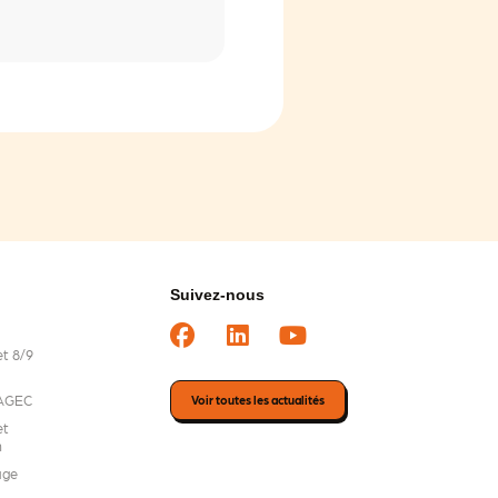
Suivez-nous
t 8/9
i AGEC
Voir toutes les actualités
et
n
age