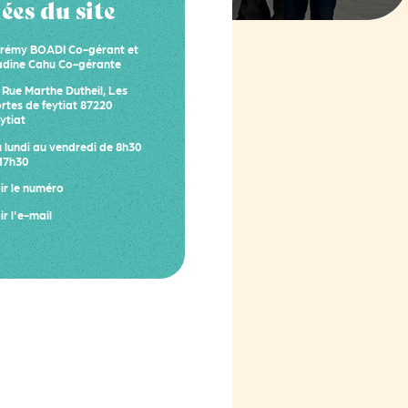
es du site
rémy BOADI Co-gérant et
dine Cahu Co-gérante
 Rue Marthe Dutheil, Les
rtes de feytiat 87220
ytiat
 lundi au vendredi de 8h30
17h30
ir le numéro
ir l'e-mail