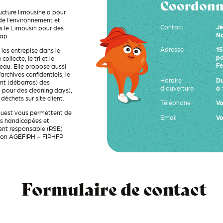
Coordonné
ructure limousine a pour
de l’environnement et
Contact
Jé
s le Limousin pour des
Na
ap.
Adresse
15
es entrepise dans le
po
 collecte, le
tri et le
Fe
reau
. Elle propose aussi
rchives confidentiels, le
Horaire
Du
t (débarras) des
d'ouverture
à 
 pour des cleaning days)
,
échets sur site client.
Téléphone
Vo
Ouest vous permettent de
Email
Vo
es handicapées et
ent responsable (RSE)
tion AGEFIPH – FIPHFP
Formulaire de contact