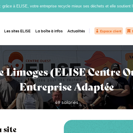
grâce à ELISE, votre entreprise recycle mieux ses déchets et elle soutient 
Les sites ELISE
La boîte à infos
Actualités
Espace client
de Limoges (ELISE Centre Ou
Entreprise Adaptée
49 salariés
 site