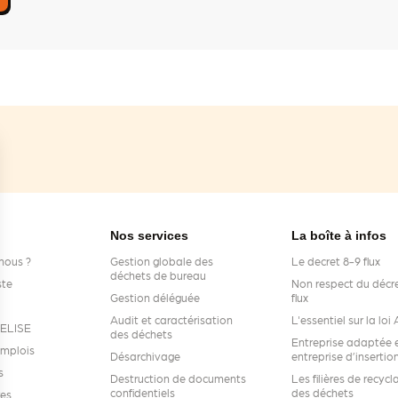
Nos services
La boîte à infos
nous ?
Gestion globale des
Le decret 8-9 flux
déchets de bureau
ste
Non respect du décre
Gestion déléguée
flux
Audit et caractérisation
L'essentiel sur la lo
s ELISE
des déchets
Entreprise adaptée 
emplois
Désarchivage
entreprise d’insertio
s
Destruction de documents
Les filières de recycl
confidentiels
des déchets
res