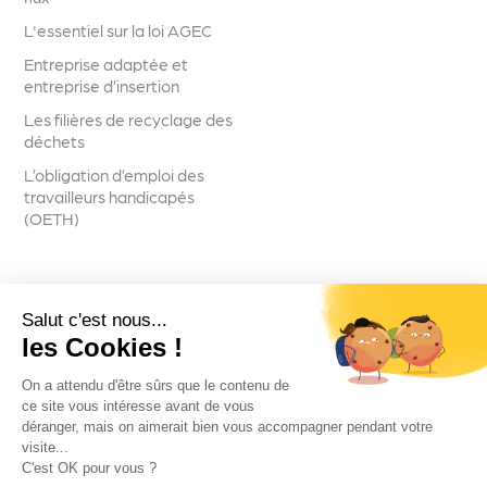
L'essentiel sur la loi AGEC
Entreprise adaptée et
entreprise d’insertion
Les filières de recyclage des
déchets
L’obligation d’emploi des
travailleurs handicapés
(OETH)
Salut c'est nous...
Suivez-nous
les Cookies !
On a attendu d'être sûrs que le contenu de
ce site vous intéresse avant de vous
déranger, mais on aimerait bien vous accompagner pendant votre
visite...
Voir toutes les actualités
C'est OK pour vous ?