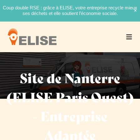
Coup double RSE : grâce à ELISE, votre entreprise recycle mieux
ses déchets et elle soutient l’économie sociale.
Site de Nanterre
(ELISE Paris Ouest)
- Entreprise
Adaptée