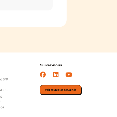
Suivez-nous
t 8/9
i AGEC
Voir toutes les actualités
et
n
age