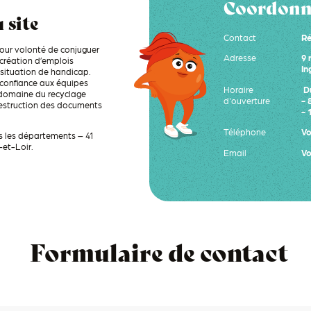
Coordonné
 site
Contact
Ré
pour volonté de conjuguer
Adresse
9 
création d’emplois
In
 situation de handicap.
t confiance aux équipes
Horaire
Du
e domaine du recyclage
d'ouverture
- 
destruction des documents
- 
Téléphone
Vo
s les départements – 41
-et-Loir.
Email
Vo
Formulaire de contact