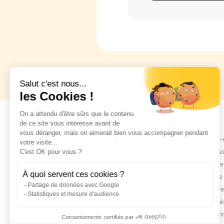
Salut c'est nous...
les Cookies !
On a attendu d'être sûrs que le contenu
de ce site vous intéresse avant de
ELISE
vous déranger, mais on aimerait bien vous accompagner pendant
Qui sommes-
votre visite...
Notre manife
C'est OK pour vous ?
Notre histoire
À quoi servent ces cookies ?
Tous les site
Partage de données avec Google
Nos offres d'
Statistiques et mesure d'audience
Nos actualité
Nos partenai
Consentements certifiés par