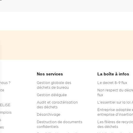
Nos services
La boîte à infos
nous ?
Gestion globale des
Le decret 8-9 flux
déchets de bureau
ste
Non respect du décre
Gestion déléguée
flux
Audit et caractérisation
L'essentiel sur la lo
s ELISE
des déchets
Entreprise adaptée 
emplois
Désarchivage
entreprise d’insertio
s
Destruction de documents
Les filières de recycl
confidentiels
des déchets
res