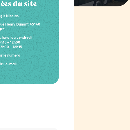
es du site
gis Nicolas
rue Henry Dunant 45140
gre
 lundi au vendredi :
8h15 - 12h00
13h00 - 16h15
ir le numéro
ir l'e-mail