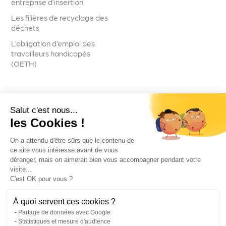
entreprise d’insertion
Les filières de recyclage des
déchets
L’obligation d’emploi des
travailleurs handicapés
(OETH)
Salut c'est nous...
Suivez-nous
les Cookies !
On a attendu d'être sûrs que le contenu de
ce site vous intéresse avant de vous
déranger, mais on aimerait bien vous accompagner pendant votre
visite...
Voir toutes les actualités
C'est OK pour vous ?
À quoi servent ces cookies ?
Partage de données avec Google
ELISE - 2026
Statistiques et mesure d'audience