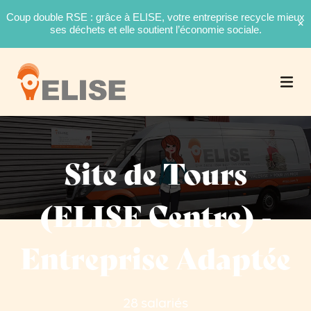
Coup double RSE : grâce à ELISE, votre entreprise recycle mieux
ses déchets et elle soutient l’économie sociale.
Site de Tours
(ELISE Centre) -
Entreprise Adaptée
28 salariés