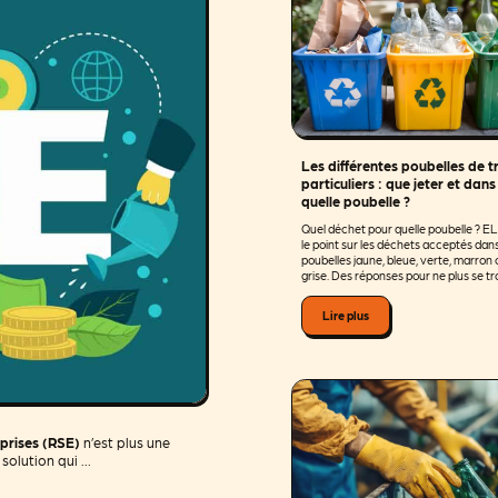
Les différentes poubelles de tr
particuliers : que jeter et dans
quelle poubelle ?
Quel déchet pour quelle poubelle ? EL
le point sur les déchets acceptés dans
poubelles jaune, bleue, verte, marron
grise. Des réponses pour ne plus se t
Lire plus
eprises (RSE)
n’est plus une
olution qui ...