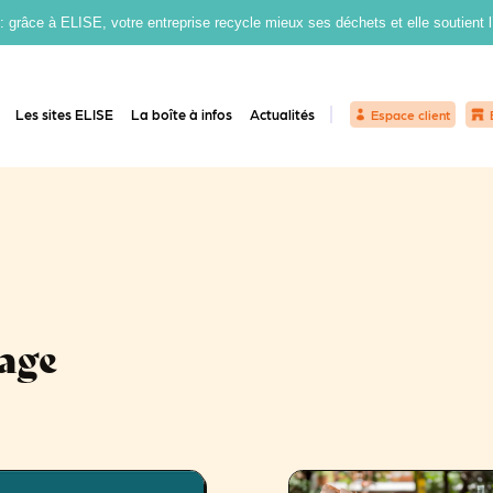
grâce à ELISE, votre entreprise recycle mieux ses déchets et elle soutient 
Les sites ELISE
La boîte à infos
Actualités
Espace client
lage