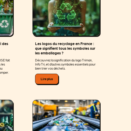
i des
Les logos du recyclage en France :
que signifient tous les symboles sur
les emballages ?
ISE fait
Découvrez la signification du logo Triman,
 les
Info Tri, et d’autres symboles essentiels pour
 ou
bien trier vos déchets.
romper.
Lire plus