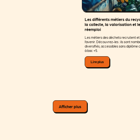
Les différents métiers du recy
la collecte, la valorisation et l
réemploi
Les métiers des déchets recrutent et
l’avenir. Découvrez-les : ils sont nomb
diversifiés, accessibles sans diplôm
à bac +5.
Lire plus
Afficher plus