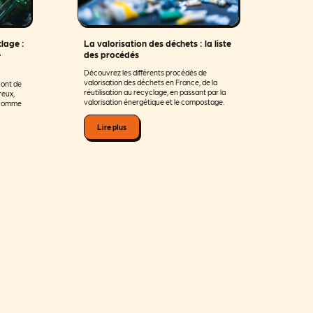
clage :
La valorisation des déchets : la liste
e
des procédés
Découvrez les différents procédés de
valorisation des déchets en France, de la
 ont de
réutilisation au recyclage, en passant par la
reux,
valorisation énergétique et le compostage.
e comme
Lire plus