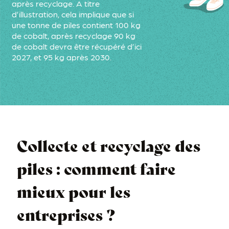
après recyclage. A titre
d’illustration, cela implique que si
une tonne de piles contient 100 kg
de cobalt, après recyclage 90 kg
de cobalt devra être récupéré d’ici
2027, et 95 kg après 2030.
Collecte et recyclage des
piles : comment faire
mieux pour les
entreprises ?