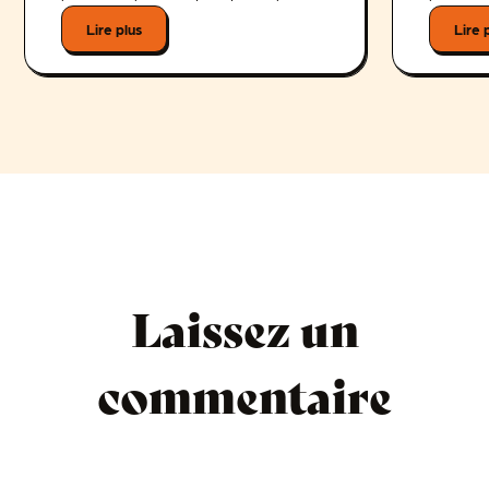
Lire plus
Lire 
Laissez un
commentaire