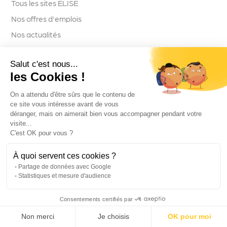
Tous les sites ELISE
Nos offres d'emplois
Nos actualités
Nos partenaires
Salut c'est nous...
Contactez-nous
les Cookies !
On a attendu d'être sûrs que le contenu de
ce site vous intéresse avant de vous
Nos services
déranger, mais on aimerait bien vous accompagner pendant votre
visite...
Gestion globale des
C'est OK pour vous ?
déchets de bureau
À quoi servent ces cookies ?
Gestion déléguée
Partage de données avec Google
Audit et caractérisation des
Statistiques et mesure d'audience
déchets
Consentements certifiés par
Désarchivage
Destruction de documents
Non merci
Je choisis
OK pour moi