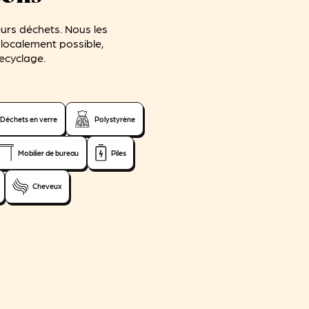
eurs déchets. Nous les
s localement possible,
recyclage.
Déchets en verre
Polystyrène
Mobilier de bureau
Piles
Cheveux