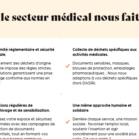
e secteur médical nous fai
mité réglementaire et sécurité
Collecte de déchets spécifiques aux
ale.
activités médicales.
itement des déchets d’origine
Documents sensibles, masques,
e impose des règles strictes.
blouses de protection, emballages
lutions garantissent une prise
pharmaceutiques… Nous nous
rge conforme aux normes en
adaptons à vos déchets spécifiques
.
(hors DASRI).
ions régulières de
Une même approche humaine et
ivage et de sensibilisation.
solidaire
.
sez votre espace et sécurisez
Derrière chaque service, une mission
nnées avec des campagnes de
sociale : favoriser l’emploi local,
ction de documents
soutenir l’insertion et agir
ntiels
, tout en formant vos
concrètement pour une société plus
s aux bonnes pratiques.
juste. Ça vous parle ?