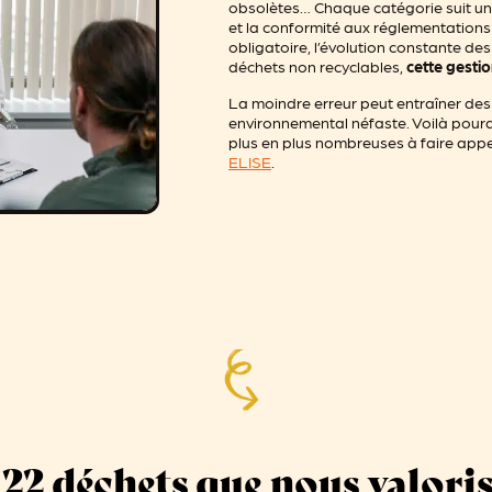
obsolètes… Chaque catégorie suit un c
et la conformité aux réglementations e
obligatoire, l’évolution constante des
déchets non recyclables,
cette gestio
La moindre erreur peut entraîner des
environnemental néfaste. Voilà pourq
plus en plus nombreuses à faire app
ELISE
.
 22 déchets que nous valori