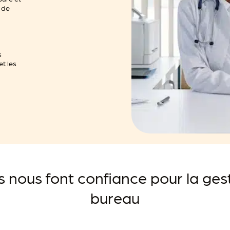
, de
s
et les
s nous font confiance pour la ges
bureau