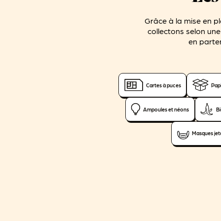
Grâce à la mise en pl
collectons selon une 
en parten
Cartes à puces
Papi
Ampoules et néons
B
Masques jet