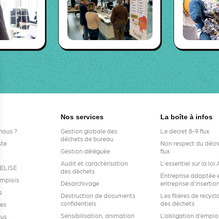
Nos services
La boîte à infos
nous ?
Gestion globale des
Le decret 8-9 flux
déchets de bureau
ste
Non respect du décre
Gestion déléguée
flux
Audit et caractérisation
L'essentiel sur la lo
s ELISE
des déchets
Entreprise adaptée 
emplois
Désarchivage
entreprise d’insertio
s
Destruction de documents
Les filières de recycl
confidentiels
des déchets
res
Sensibilisation, animation
L’obligation d’emplo
ous