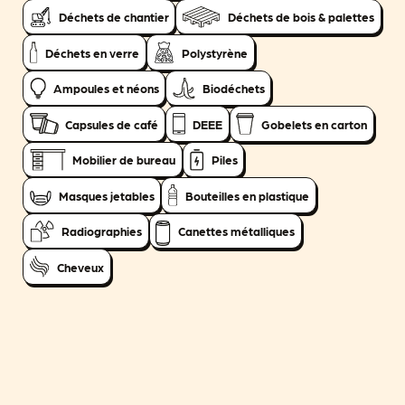
Déchets de chantier
Déchets de bois & palettes
Déchets en verre
Polystyrène
Ampoules et néons
Biodéchets
Capsules de café
DEEE
Gobelets en carton
Mobilier de bureau
Piles
Masques jetables
Bouteilles en plastique
Radiographies
Canettes métalliques
Cheveux