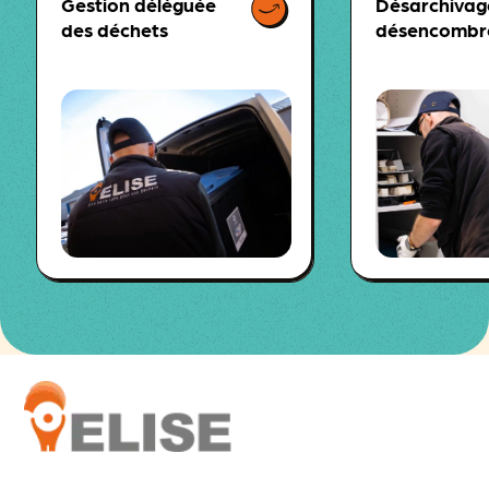
Gestion déléguée
Désarchivag
des déchets
désencombr