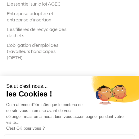
L'essentiel sur la loi AGEC
Entreprise adaptée et
entreprise d’insertion
Les filières de recyclage des
déchets
L’obligation d’emploi des
travailleurs handicapés
(OETH)
Salut c'est nous...
Suivez-nous
les Cookies !
On a attendu d'être sûrs que le contenu de
ce site vous intéresse avant de vous
déranger, mais on aimerait bien vous accompagner pendant votre
visite...
Voir toutes les actualités
C'est OK pour vous ?