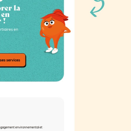
rer la
 en
 !
rtiaires en
ses services
t engagement environnemental et