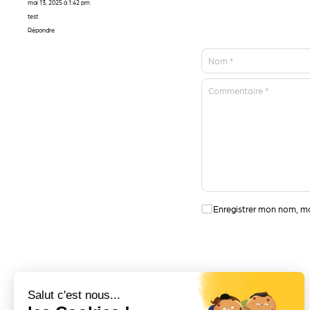
mai 13, 2025 à 1:42 pm
test
Répondre
Nom
*
Commentaire
*
Enregistrer mon nom, m
Salut c'est nous...