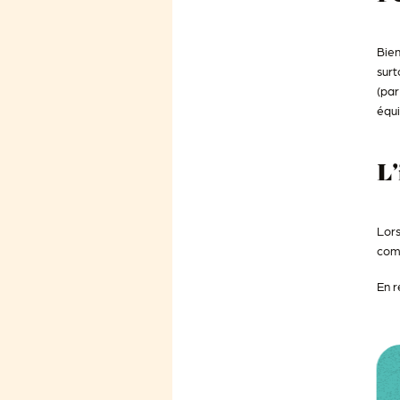
Bien
surt
(par
équi
L’
Lors
comm
En r