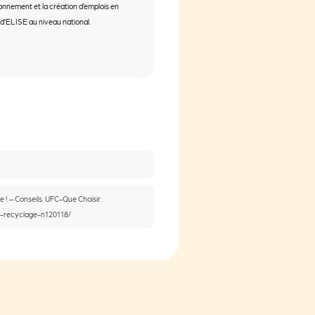
onnement et la création d’emplois en
 d’ELISE au niveau national.
e ! – Conseils. UFC-Que Choisir.
u-recyclage-n120118/