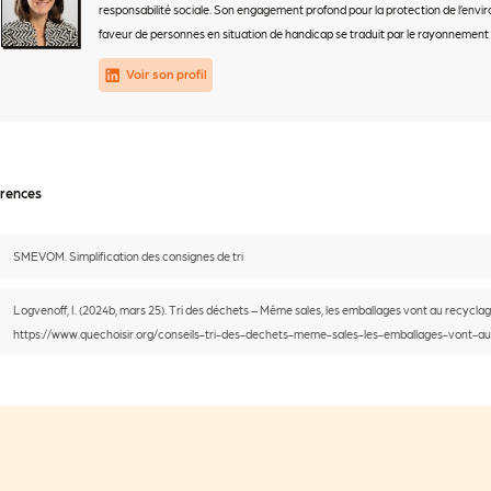
responsabilité sociale. Son engagement profond pour la protection de l’envir
faveur de personnes en situation de handicap se traduit par le rayonnement
Voir son profil
rences
SMEVOM. Simplification des consignes de tri
Logvenoff, I. (2024b, mars 25). Tri des déchets – Même sales, les emballages vont au recyclag
https://www.quechoisir.org/conseils-tri-des-dechets-meme-sales-les-emballages-vont-a