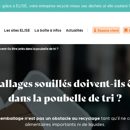
grâce à ELISE, votre entreprise recycle mieux ses déchets et elle soutient 
Les sites ELISE
La boîte à infos
Actualités
Espace client
ent-ils être jetés dans la poubelle de tri ?
llages souillés doivent-ils ê
dans la poubelle de tri ?
n emballage n’est pas un obstacle au recyclage
tant qu’il ne 
alimentaires importants ni de liquides.