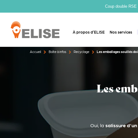
Coup double RSE : 
À propos d’ELISE
Nos services
Accueil
Boîte à infos
Recyclage
Les emballages souillés doiv
Les emba
Oui, la
salissure d’u