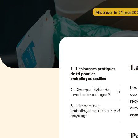
Mis à jour le 21 mai 20
Le
1 -
Les bonnes pratiques
de tri pour les
emballages souillés
Les 
2 -
Pourquoi éviter de
que 
laver les emballages ?
recy
3 -
L’impact des
alim
emballages souillés sur le
comp
recyclage
Po