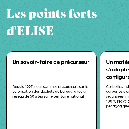
Les points forts
d'ELISE
Un savoir-faire de précurseur
Un matéri
s’adapte
configur
Depuis 1997, nous sommes précurseurs sur la
Corbeilles in
valorisation des déchets de bureau, avec un
corbeilles d’
réseau de 50 sites sur le territoire national.
sécurisées, m
100 % recycla
pédagogique