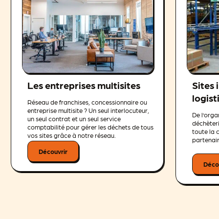
Les entreprises multisites
Sites 
logist
Réseau de franchises, concessionnaire ou
entreprise multisite ? Un seul interlocuteur,
De l’orga
un seul contrat et un seul service
déchèteri
comptabilité pour gérer les déchets de tous
toute la 
vos sites grâce à notre réseau.
partenair
Découvrir
Déco