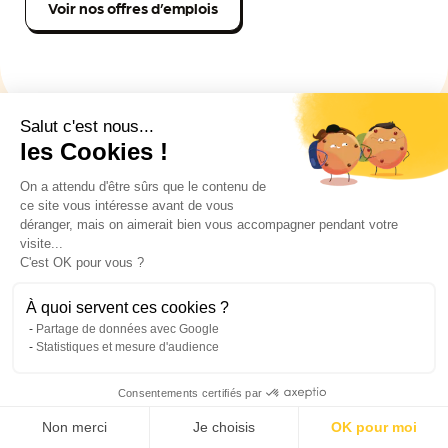
Voir nos offres d’emplois
Salut c'est nous...
les Cookies !
On a attendu d'être sûrs que le contenu de
ce site vous intéresse avant de vous
Ça bouge chez
déranger, mais on aimerait bien vous accompagner pendant votre
visite...
ELISE : toute
C'est OK pour vous ?
l'actualité du réseau
À quoi servent ces cookies ?
Partage de données avec Google
Statistiques et mesure d'audience
Consentements certifiés par
Non merci
Je choisis
OK pour moi