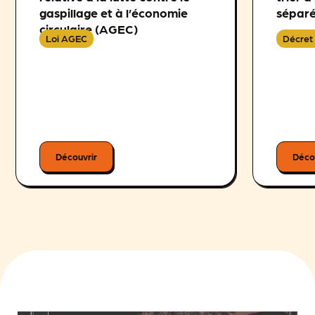
gaspillage et à l’économie
séparé
circulaire (AGEC)
Loi AGEC
Décret 
Découvrir
Déco